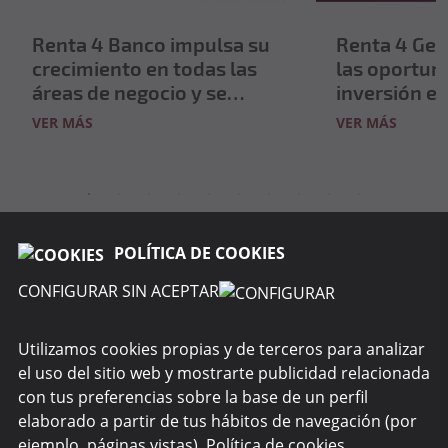
Renta 4 Banco impulsa su
Renta 4 Ges
crecimiento en todas las
las oportun
áreas de negocio y se
inversión en
acerca a los 50.000
Day 2026
VER MÁS
VER MÁS
millones de euros en
activos de clientes
VER MÁS NOTICIAS
POLÍTICA DE COOKIES
CONFIGURAR SIN ACEPTAR
Utilizamos cookies propias y de terceros para analizar
el uso del sitio web y mostrarte publicidad relacionada
SOBRE NOSOTROS
con tus preferencias sobre la base de un perfil
elaborado a partir de tus hábitos de navegación (por
WEBS DEL GRUPO
ejemplo, páginas vistas).
Política de cookies
.