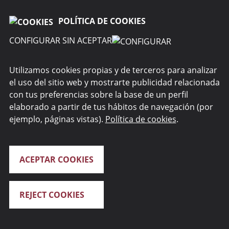
difundidas en sus páginas web corresponde a quienes las
realizan.
POLÍTICA DE COOKIES
CONFIGURAR SIN ACEPTAR
Utilizamos cookies propias y de terceros para analizar
el uso del sitio web y mostrarte publicidad relacionada
SOBRE NOSOTROS
con tus preferencias sobre la base de un perfil
elaborado a partir de tus hábitos de navegación (por
WEBS DEL GRUPO
ejemplo, páginas vistas).
Política de cookies
.
ACEPTAR COOKIES
REJECT COOKIES
Renta 4 Banco S.A. 2026. Todos los derechos reservados