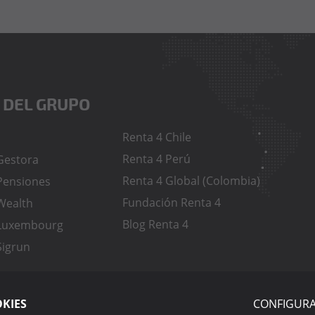
 DEL GRUPO
Renta 4 Chile
Renta 4 Perú
Gestora
Renta 4 Global (Colombia)
Pensiones
Fundación Renta 4
Wealth
Blog Renta 4
 Luxembourg
Sigrun
OKIES
CONFIGURA
 de privacidad
Política de cookies
Aviso legal
IA Page