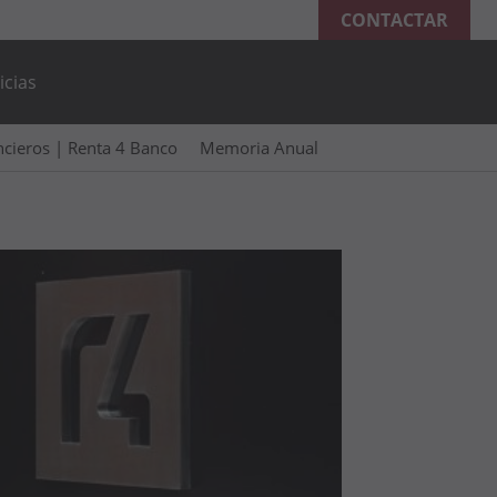
CONTACTAR
icias
ancieros | Renta 4 Banco
Memoria Anual