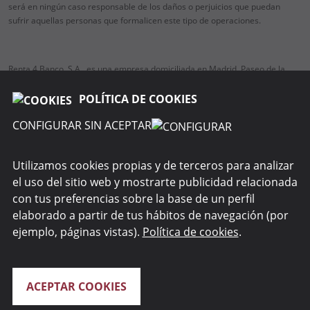
será en ningún caso responsable de los daños o perjuicios que puedan
sufrir aquellas personas que formalicen este tipo de operaciones.
Renta 4 Banco, S.A., es una empresa domiciliada en Madrid, Paseo de la
Habana, 74, 28036 Madrid, teléfono 91 384 85 00.
Es una entidad regulada y supervisada por el Banco de España (BdE) y por
POLÍTICA DE COOKIES
la Comisión Nacional del Mercado de Valores (CNMV) respecto a los
CONFIGURAR SIN ACEPTAR
servicios de inversión y auxiliares.
Utilizamos cookies propias y de terceros para analizar
el uso del sitio web y mostrarte publicidad relacionada
SOBRE NOSOTROS
con tus preferencias sobre la base de un perfil
elaborado a partir de tus hábitos de navegación (por
WEBS DEL GRUPO
ejemplo, páginas vistas).
Política de cookies
.
ACEPTAR COOKIES