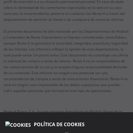
perfil de inversión o a su situación patrimonial personal. En caso de duda
sobre la idoniedad de los comentarios expresados en la web en su caso
concreto, le recomendamos ponerse en contacto con Renta 4 a través del
departamento de atención al cliente o de cualquiera de nuestras oficinas
El presente documento ha sido realizado por los Departamentos de Análisis
y Contenidos de Renta 4 basándose en fuentes consideradas como fiables,
aunque Renta 4 no garantiza la veracidad, integridad, exactitud y seguridad
de las mismas. Los informes reflejan la opinión de este departamento, la
cual puede variar sin previo aviso. Este documento no constituye una oferta
ni solicitud de compra o venta de valores. Renta 4 no se responsabiliza de
las consecuencias de su uso y no acepta ninguna responsabilidad derivada
de su contenido. Este informe en ningún caso pretende ser una
recomendación de compra o venta de instrumentos financieros. Renta 4 no
será en ningún caso responsable de los daños o perjuicios que puedan
sufrir aquellas personas que formalicen este tipo de operaciones.
Renta 4 Banco, S.A., es una empresa domiciliada en Madrid, Paseo de la
Habana, 74, 28036 Madrid, teléfono 91 384 85 00.
Es una entidad regulada y supervisada por el Banco de España (BdE) y por
POLÍTICA DE COOKIES
la Comisión Nacional del Mercado de Valores (CNMV) respecto a los