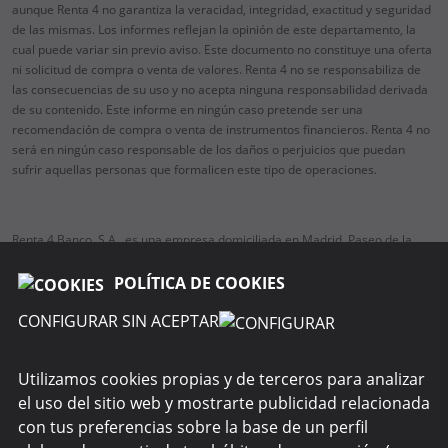
aunque Renta 4 no garantiza la veracidad, integridad, exactitud y seguridad
de las mismas. Los informes reflejan la opinión de este departamento, la
cual puede variar sin previo aviso. Este documento no constituye una oferta
ni solicitud de compra o venta de valores. Renta 4 no se responsabiliza de
las consecuencias de su uso y no acepta ninguna responsabilidad derivada
de su contenido. Este informe en ningún caso pretende ser una
recomendación de compra o venta de instrumentos financieros. Renta 4 no
será en ningún caso responsable de los daños o perjuicios que puedan
sufrir aquellas personas que formalicen este tipo de operaciones.
Renta 4 Banco, S.A., es una empresa domiciliada en Madrid, Paseo de la
Habana, 74, 28036 Madrid, teléfono 91 384 85 00.
Es una entidad regulada y supervisada por el Banco de España (BdE) y por
POLÍTICA DE COOKIES
la Comisión Nacional del Mercado de Valores (CNMV) respecto a los
CONFIGURAR SIN ACEPTAR
servicios de inversión y auxiliares.
Utilizamos cookies propias y de terceros para analizar
el uso del sitio web y mostrarte publicidad relacionada
SOBRE NOSOTROS
con tus preferencias sobre la base de un perfil