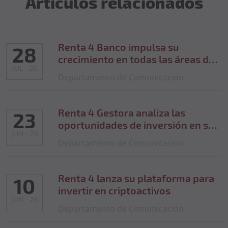
Artículos relacionados
Renta 4 Banco impulsa su
28
crecimiento en todas las áreas de
JUL · 26
negocio y se acerca a los 50.000
Departamento de Comunicación
millones de euros en activos de
clientes
Renta 4 Gestora analiza las
23
oportunidades de inversión en su
JUN · 26
Investors Day 2026
Departamento de Comunicación
Renta 4 lanza su plataforma para
10
invertir en criptoactivos
JUN · 26
Departamento de Comunicación