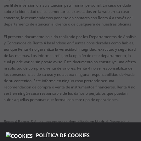
perfil de inversión o a su situación patrimonial personal. En caso de duda
sobre la idoniedad de los comentarios expresados en la web en su caso
concreto, le recomendamos ponerse en contacto con Renta 4 a través del
departamento de atención al cliente o de cualquiera de nuestras oficinas
El presente documento ha sido realizado por los Departamentos de Análisis
y Contenidos de Renta 4 basándose en fuentes consideradas como fiables,
aunque Renta 4 no garantiza la veracidad, integridad, exactitud y seguridad
de las mismas. Los informes reflejan la opinión de este departamento, la
cual puede variar sin previo aviso. Este documento no constituye una oferta
ni solicitud de compra o venta de valores. Renta 4 no se responsabiliza de
las consecuencias de su uso y no acepta ninguna responsabilidad derivada
de su contenido. Este informe en ningún caso pretende ser una
recomendación de compra o venta de instrumentos financieros. Renta 4 no
será en ningún caso responsable de los daños o perjuicios que puedan
sufrir aquellas personas que formalicen este tipo de operaciones.
Renta 4 Banco, S.A., es una empresa domiciliada en Madrid, Paseo de la
Habana, 74, 28036 Madrid, teléfono 91 384 85 00.
Es una entidad regulada y supervisada por el Banco de España (BdE) y por
POLÍTICA DE COOKIES
la Comisión Nacional del Mercado de Valores (CNMV) respecto a los