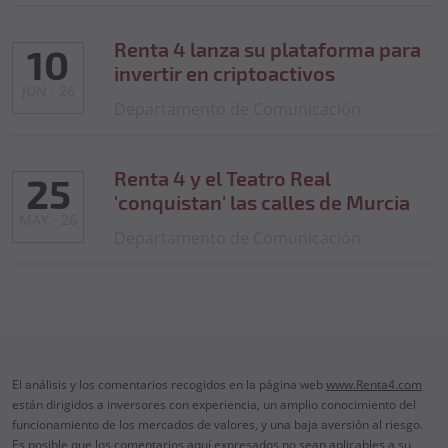
Renta 4 lanza su plataforma para
10
invertir en criptoactivos
JUN · 26
Departamento de Comunicación
Renta 4 y el Teatro Real
25
'conquistan' las calles de Murcia
MAY · 26
Departamento de Comunicación
El análisis y los comentarios recogidos en la página web
www.Renta4.com
están dirigidos a inversores con experiencia, un amplio conocimiento del
funcionamiento de los mercados de valores, y una baja aversión al riesgo.
Es posible que los comentarios aquí expresados no sean aplicables a su