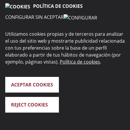
POLÍTICA DE COOKIES
CONFIGURAR SIN ACEPTAR
EMAIL
Utilizamos cookies propias y de terceros para analizar
el uso del sitio web y mostrarte publicidad relacionada
con tus preferencias sobre la base de un perfil
elaborado a partir de tus hábitos de navegación (por
TELÉFONO
ejemplo, páginas vistas).
Política de cookies
.
ACEPTAR COOKIES
CÓDIGO POSTAL
REJECT COOKIES
¿QUIÉN QUIERES QUE TE ATIENDA?
Oficina más cercana
Oficina digital